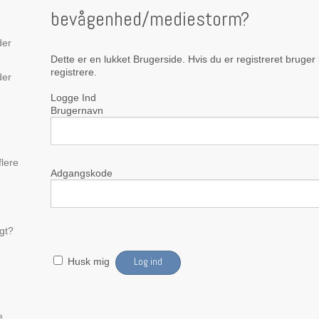
bevågenhed/mediestorm?
der
Dette er en lukket Brugerside. Hvis du er registreret bruger
registrere.
der
Logge Ind
Brugernavn
flere
Adgangskode
igt?
Husk mig
e