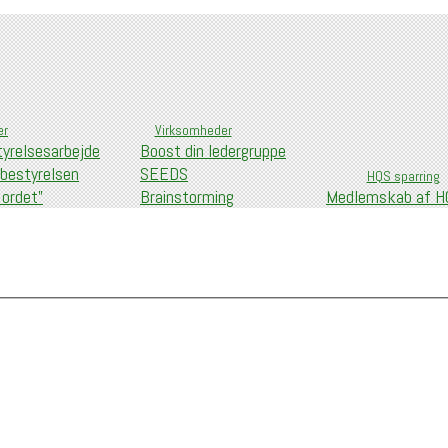
er
Virksomheder
tyrelsesarbejde
Boost din ledergruppe
 bestyrelsen
SEEDS
HQS sparring
 ordet”
Brainstorming
Medlemskab af HQ