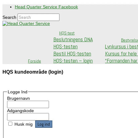
Head Quarter Service Facebook
Search
HQS-test
Head Quarter Service
Beslutningens DNA
Bestyrels
HQS-testen
Lynkursus i bes
Bestil HQS-testen
Kursus for hele
HQS-testen – login
“Formanden har
Forside
HQS kundeområde (login)
Logge Ind
Brugernavn
Adgangskode
Husk mig